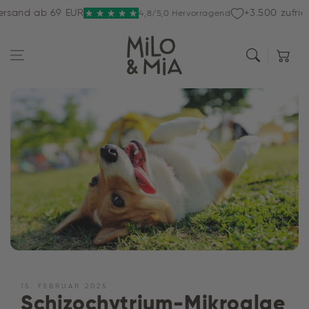
Zum Inhalt
nd ab 69 EUR
+3.500 zufrieden
4,8/5,0 Hervorragend
springen
Warenkor
15. FEBRUAR 2025
Schizochytrium-Mikroalge