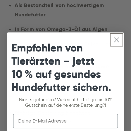
Als Bestandteil von hochwertigem
Hundefutter
In Form von Omega-3-Öl aus Algen
Als Nahrungsergänzung in Pulver- oder
Empfohlen von
Kapselform
Tierärzten – jetzt
4. Gibt es Risiken oder Nebenwirkungen?
10 % auf gesundes
Schizochytrium-Mikroalge ist allgemein
Hundefutter sichern.
gut verträglich. Dennoch gilt es, einige
Aspekte zu beachten:
Nichts gefunden? Vielleicht hilft dir ja ein 10%
Gutschein auf deine erste Bestellung?!
Richtige Dosierung beachten
: Eine
Email
Überdosierung kann zu