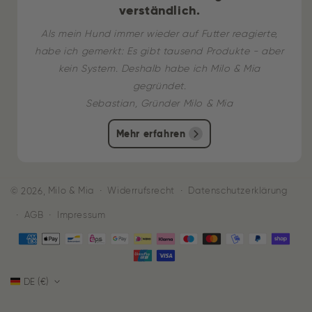
verständlich.
Als mein Hund immer wieder auf Futter reagierte,
habe ich gemerkt: Es gibt tausend Produkte - aber
kein System. Deshalb habe ich Milo & Mia
gegründet.
Sebastian, Gründer Milo & Mia
Mehr erfahren
Widerrufsrecht
Datenschutzerklärung
© 2026,
Milo & Mia
AGB
Impressum
Zahlungsmethoden
DE (€)