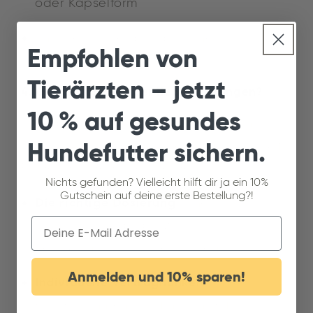
oder Kapselform
Knochenbrühe als natürliche
Empfohlen von
Kollagenquelle
Tierärzten – jetzt
4. Gibt es Risiken oder Nebenwirkungen?
10 % auf gesundes
Kollagenpeptide sind für die meisten
Hundefutter sichern.
Hunde gut verträglich. Dennoch sollte auf
Folgendes geachtet werden:
Nichts gefunden? Vielleicht hilft dir ja ein 10%
Gutschein auf deine erste Bestellung?!
Die richtige Dosierung
: Eine
Email
Überdosierung kann zu
Verdauungsproblemen führen.
Anmelden und 10% sparen!
Individuelle Verträglichkeit
: Einige
Hunde könnten empfindlich auf