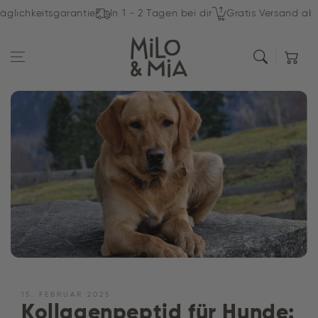
Zum Inhalt
chkeitsgarantie
In 1 - 2 Tagen bei dir
Gratis Versand ab 69 
springen
Warenkor
15. FEBRUAR 2025
Kollagenpeptid für Hunde: