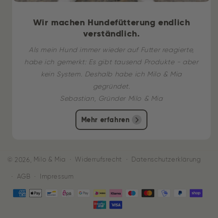
Wir machen Hundefütterung endlich
verständlich.
Als mein Hund immer wieder auf Futter reagierte,
habe ich gemerkt: Es gibt tausend Produkte - aber
kein System. Deshalb habe ich Milo & Mia
gegründet.
Sebastian, Gründer Milo & Mia
Mehr erfahren
Widerrufsrecht
Datenschutzerklärung
© 2026,
Milo & Mia
AGB
Impressum
Zahlungsmethoden